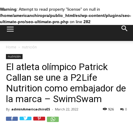
Warning
: Attempt to read property "license" on null in
/home/americanchiropra/public_html/es/wp-content/plugins/seo-
ultimate-pro/seo-ultimate-pro.php
on line
282
Home
nutrición
nutrición
El atleta olímpico Patrick
Callan se une a P2Life
Nutrition como embajador de
la marca – SwimSwam
By
adminAmericachiroES
-
March 22, 2022
926
0