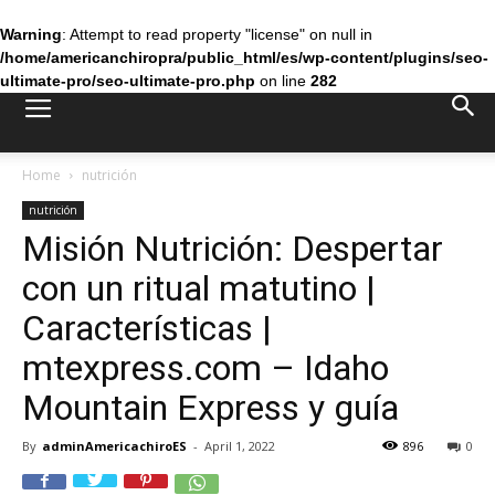
Warning
: Attempt to read property "license" on null in
/home/americanchiropra/public_html/es/wp-content/plugins/seo-
ultimate-pro/seo-ultimate-pro.php
on line
282
Home
nutrición
nutrición
Misión Nutrición: Despertar
con un ritual matutino |
Características |
mtexpress.com – Idaho
Mountain Express y guía
By
adminAmericachiroES
-
April 1, 2022
896
0