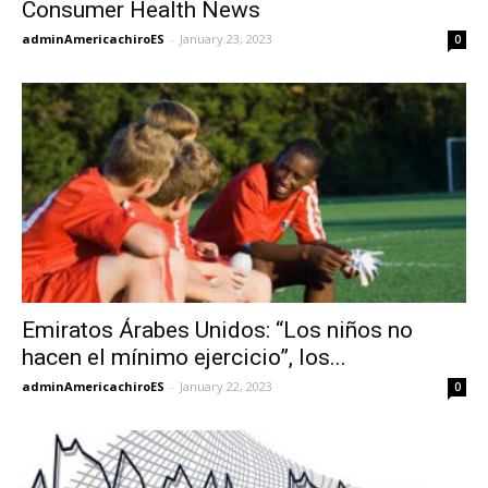
Consumer Health News
adminAmericachiroES
-
January 23, 2023
0
Emiratos Árabes Unidos: “Los niños no
hacen el mínimo ejercicio”, los...
adminAmericachiroES
-
January 22, 2023
0