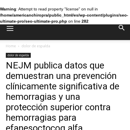
Warning
: Attempt to read property "license" on null in
/home/americanchiropra/public_html/es/wp-content/plugins/seo-
ultimate-pro/seo-ultimate-pro.php
on line
282
Home
dolor de espalda
dolor de espalda
NEJM publica datos que
demuestran una prevención
clínicamente significativa de
hemorragias y una
protección superior contra
hemorragias para
efanesoctocog alfa