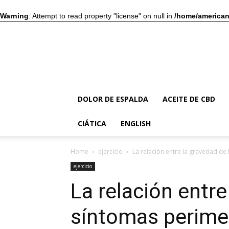
Warning
: Attempt to read property "license" on null in
/home/american
DOLOR DE ESPALDA
ACEITE DE CBD
CIÁTICA
ENGLISH
Home
ejercicio
La relación entre la gravedad de 
ejercicio
La relación entre
síntomas perimen