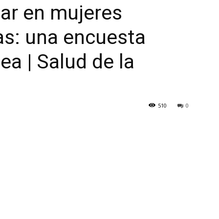
lar en mujeres
as: una encuesta
ea | Salud de la
510
0