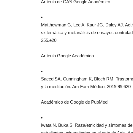
Artículo de CAS Google Académico
Matthewman G, Lee A, Kaur JG, Daley AJ. Activi
sistemática y metanálisis de ensayos controlad
255.e20.
Artículo Google Académico
Saeed SA, Cunningham K, Bloch RM. Trastornos 
y la meditación. Am Fam Médico. 2019;99:620–
Académico de Google de PubMed
Iwata N, Buka S. Raza/etnicidad y síntomas dep
estudiantes universitarios en el este de Asia, 