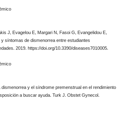
démico
is J, Evagelou E, Margari N, Fasoi G, Evangelidou E,
r y síntomas de dismenorrea entre estudiantes
edades. 2019. https://doi.org/10.3390/diseases7010005.
démico
 la dismenorrea y el síndrome premenstrual en el rendimiento
isposición a buscar ayuda. Turk J. Obstet Gynecol.