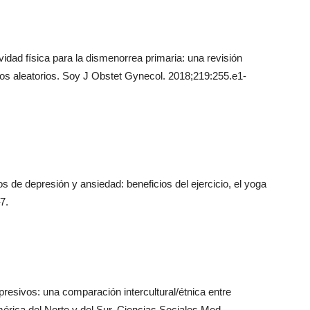
dad física para la dismenorrea primaria: una revisión
os aleatorios. Soy J Obstet Gynecol. 2018;219:255.e1-
de depresión y ansiedad: beneficios del ejercicio, el yoga
7.
resivos: una comparación intercultural/étnica entre
América del Norte y del Sur. Ciencias Sociales Med.