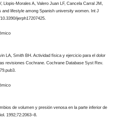
, Llopis-Morales A, Valero Juan LF, Cancela Carral JM,
s and lifestyle among Spanish university women. Int J
g/10.3390/ijerph17207425.
démico
 LA, Smith BH. Actividad física y ejercicio para el dolor
e las revisiones Cochrane. Cochrane Database Syst Rev.
79.pub3.
démico
mbios de volumen y presión venosa en la parte inferior de
siol. 1992;72:2063–8.