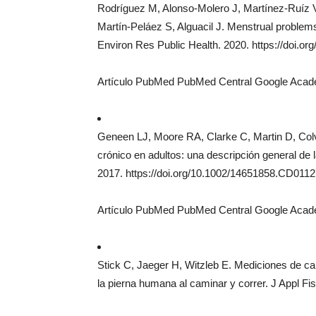
Rodríguez M, Alonso-Molero J, Martínez-Ruíz V
Martín-Peláez S, Alguacil J. Menstrual problem
Environ Res Public Health. 2020. https://doi.or
Artículo PubMed PubMed Central Google Aca
Geneen LJ, Moore RA, Clarke C, Martin D, Colvin
crónico en adultos: una descripción general d
2017. https://doi.org/10.1002/14651858.CD0112
Artículo PubMed PubMed Central Google Aca
Stick C, Jaeger H, Witzleb E. Mediciones de ca
la pierna humana al caminar y correr. J Appl Fi