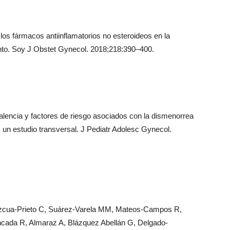
os fármacos antiinflamatorios no esteroideos en la
nto. Soy J Obstet Gynecol. 2018;218:390–400.
lencia y factores de riesgo asociados con la dismenorrea
: un estudio transversal. J Pediatr Adolesc Gynecol.
ezcua-Prieto C, Suárez-Varela MM, Mateos-Campos R,
ncada R, Almaraz A, Blázquez Abellán G, Delgado-