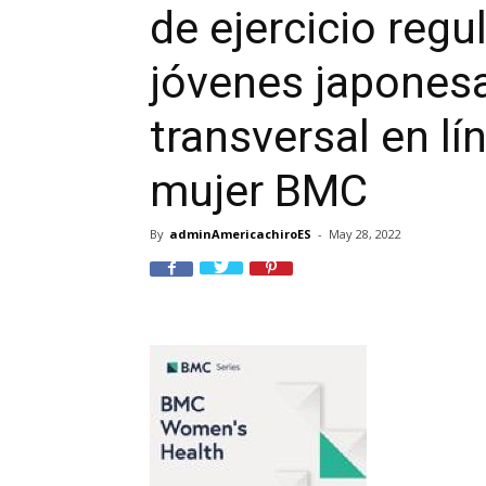
de ejercicio regu
jóvenes japones
transversal en lín
mujer BMC
By
adminAmericachiroES
-
May 28, 2022