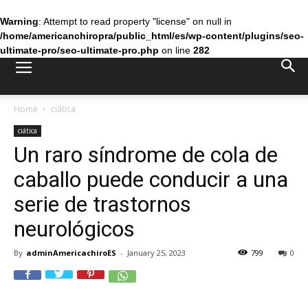
Warning
: Attempt to read property "license" on null in
/home/americanchiropra/public_html/es/wp-content/plugins/seo-
ultimate-pro/seo-ultimate-pro.php
on line
282
Home
ciática
ciática
Un raro síndrome de cola de
caballo puede conducir a una
serie de trastornos
neurológicos
By
adminAmericachiroES
-
January 25, 2023
799
0