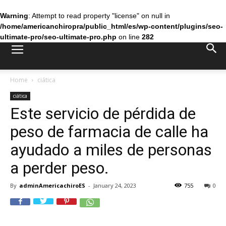
Warning
: Attempt to read property "license" on null in
/home/americanchiropra/public_html/es/wp-content/plugins/seo-
ultimate-pro/seo-ultimate-pro.php
on line
282
Home
ciática
ciática
Este servicio de pérdida de
peso de farmacia de calle ha
ayudado a miles de personas
a perder peso.
By
adminAmericachiroES
-
January 24, 2023
755
0