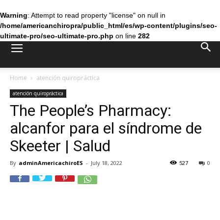
Warning
: Attempt to read property "license" on null in
/home/americanchiropra/public_html/es/wp-content/plugins/seo-
ultimate-pro/seo-ultimate-pro.php
on line
282
Home
atención quiropráctica
atención quiropráctica
The People’s Pharmacy:
alcanfor para el síndrome de
Skeeter | Salud
By
adminAmericachiroES
-
July 18, 2022
527
0