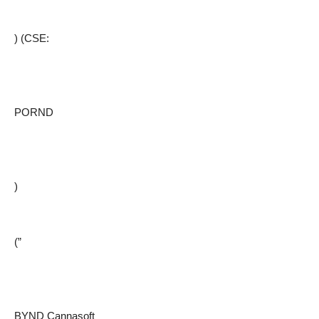
) (CSE:
PORND
)
(”
BYND Cannasoft