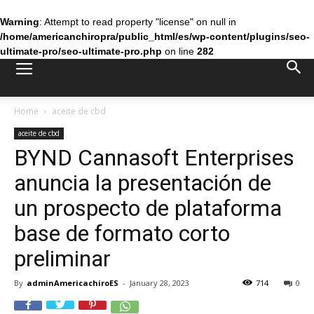
Warning
: Attempt to read property "license" on null in
/home/americanchiropra/public_html/es/wp-content/plugins/seo-
ultimate-pro/seo-ultimate-pro.php
on line
282
Home
aceite de cbd
aceite de cbd
BYND Cannasoft Enterprises
anuncia la presentación de
un prospecto de plataforma
base de formato corto
preliminar
By
adminAmericachiroES
-
January 28, 2023
714
0