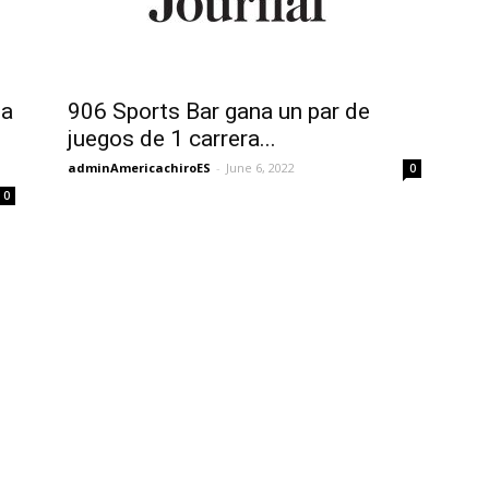
sa
906 Sports Bar gana un par de
juegos de 1 carrera...
adminAmericachiroES
-
June 6, 2022
0
0