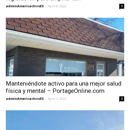
adminAmericachiroES
-
April 8, 2022
0
Manteniéndote activo para una mejor salud
física y mental – PortageOnline.com
adminAmericachiroES
-
April 7, 2022
0