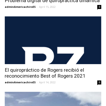
Problema digital de quiropráctica dinámica
adminAmericachiroES
-
April 15, 2022
0
El quiropráctico de Rogers recibió el
reconocimiento Best of Rogers 2021
adminAmericachiroES
-
April 14, 2022
0